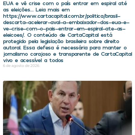
EUA e vê crise com o país entrar em espiral até
as eleições… Leia mais em
https://www.cartacapital.com.br/politica/brasil-
descarta-acelerar-aval-a-embaixador-dos-eua-e-
ve-crise-com-o-pais-entrar-em-espiral-ate-as-
eleicoes/. O conteúdo de CartaCapital está
protegido pela legislação brasileira sobre direito
autoral. Essa defesa é necessária para manter o
jornalismo corajoso e transparente de CartaCapital
vivo e acessível a todos
6 de agosto de 2026