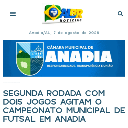
Anadia/AL, 7 de agosto de 2026
Início
»
Segunda rodada com dois jogos agitam o Campeonato Municipal de Futsal em Anadia
SEGUNDA RODADA COM
DOIS JOGOS AGITAM O
CAMPEONATO MUNICIPAL DE
FUTSAL EM ANADIA