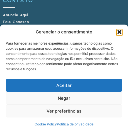
CONTATO
Anuncie Aqui
Fale Conosco
Internauta, envie sua foto
Gerenciar o consentimento
Para fornecer as melhores experiências, usamos tecnologias como
cookies para armazenar e/ou acessar informações do dispositivo. O
E-mail: alagoasbrasilnoticias@gmail.com
consentimento para essas tecnologias nos permitirá processar dados
Telefone: (82) 9 9691-0391 (Whatsapp)
como comportamento de navegação ou IDs exclusivos neste site. Não
Responsável Técnico: Crysthyan Carlos
consentir ou retirar o consentimento pode afetar negativamente certos
Rua do Sau - Centro - Anadia - AL - CEP:
recursos e funções.
57660-000
Aceitar
© 2022 - 2026 Alagoas Brasil Notícias. Todos os
Negar
direitos reservados.
Ver preferências
five
agência
Cookie Policy
Política de privacidade