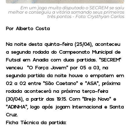
Em um jogo muito disputado o SECREM se saiu
melhor e conseguiu a vitória somando seus primeiros
três pontos - Foto: Crysthyan Carlos
Por Alberto Costa
Na noite desta quinta-feira (25/04), aconteceu
a segunda rodada do Campeonato Municipal de
Futsal em Anadia com duas partidas.
“SECREM”
venceu “O Força Jovem”
por 05 a 03, na
segunda partida da noite houve o empatem em
02 a 02 entre
“São Caetano” e “ASA”,
próxima
rodada acontecerá na próxima terça-feira
(30/04), a partir das 19:15. Com
“Brejo Novo” e
“ADINHA”,
logo após jogam
Internacional e Santa
Cruz.
Ficha Técnica da partida: