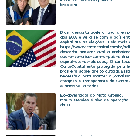
brasileiro
Brasil descarta acelerar aval a embaix
dos EUA e vê crise com o país entra
espiral até as eleições… Leia mais em
https://www.cartacapital.com.br/politica
descarta-acelerar-aval-a-embaixador
eua-e-ve-crise-com-o-pais-entrar-
espiral-ate-as-eleicoes/. O conteúdo 
CartaCapital está protegido pela legis
brasileira sobre direito autoral. Essa d
necessária para manter o jornalismo
corajoso e transparente de CartaCapit
e acessível a todos
Ex-governador do Mato Grosso,
Mauro Mendes é alvo de operação
da PF