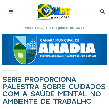
Anadia/AL, 6 de agosto de 2026
Início
»
Seris proporciona palestra sobre cuidados com a saúde mental no ambiente de trabalho
SERIS PROPORCIONA
PALESTRA SOBRE CUIDADOS
COM A SAÚDE MENTAL NO
AMBIENTE DE TRABALHO