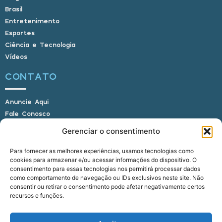
Brasil
Entretenimento
Esportes
Ciência e Tecnologia
Vídeos
CONTATO
Anuncie Aqui
Fale Conosco
Internauta, envie sua foto
Gerenciar o consentimento
Para fornecer as melhores experiências, usamos tecnologias como
cookies para armazenar e/ou acessar informações do dispositivo. O
E-mail: alagoasbrasilnoticias@gmail.com
consentimento para essas tecnologias nos permitirá processar dados
Telefone: (82) 9 9691-0391 (Whatsapp)
como comportamento de navegação ou IDs exclusivos neste site. Não
Responsável Técnico: Crysthyan Carlos
consentir ou retirar o consentimento pode afetar negativamente certos
Rua do Sau - Centro - Anadia - AL - CEP:
recursos e funções.
57660-000