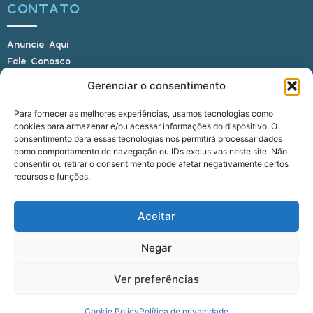
CONTATO
Anuncie Aqui
Fale Conosco
Internauta, envie sua foto
Gerenciar o consentimento
Para fornecer as melhores experiências, usamos tecnologias como
cookies para armazenar e/ou acessar informações do dispositivo. O
E-mail: alagoasbrasilnoticias@gmail.com
consentimento para essas tecnologias nos permitirá processar dados
Telefone: (82) 9 9691-0391 (Whatsapp)
como comportamento de navegação ou IDs exclusivos neste site. Não
Responsável Técnico: Crysthyan Carlos
consentir ou retirar o consentimento pode afetar negativamente certos
Rua do Sau - Centro - Anadia - AL - CEP:
recursos e funções.
57660-000
Aceitar
© 2022 - 2026 Alagoas Brasil Notícias. Todos os
Negar
direitos reservados.
Ver preferências
five
agência
Cookie Policy
Política de privacidade