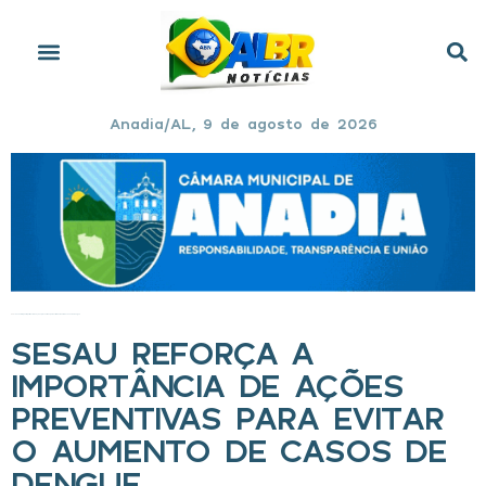
Anadia/AL, 9 de agosto de 2026
Início
»
Sesau reforça a importância de ações preventivas para evitar o aumento de casos de dengue
SESAU REFORÇA A
IMPORTÂNCIA DE AÇÕES
PREVENTIVAS PARA EVITAR
O AUMENTO DE CASOS DE
DENGUE