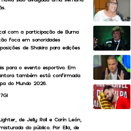
ãs.
ical com a participação de Burna
ução foca em sonoridades
osições de Shakira para edições
ais para o evento esportivo. Em
cantora também está confirmada
opa do Mundo 2026.
7GI
hter, de Jelly Roll e Carín León,
isturada do público. Por Ella, de