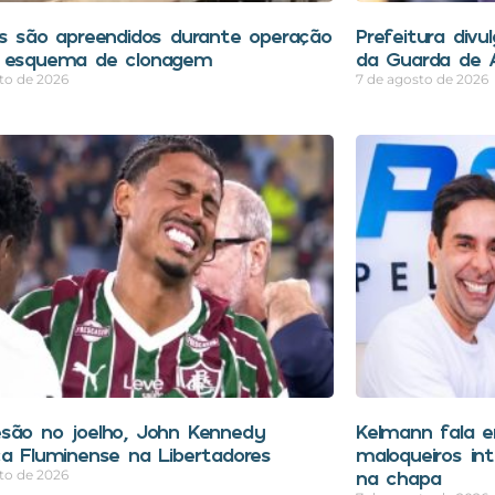
os são apreendidos durante operação
Prefeitura divu
 esquema de clonagem
da Guarda de A
to de 2026
7 de agosto de 2026
são no joelho, John Kennedy
Kelmann fala 
ca Fluminense na Libertadores
maloqueiros in
na chapa
to de 2026