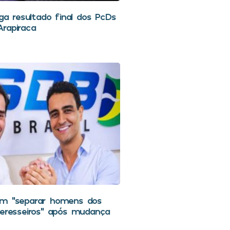
lga resultado final dos PcDs
rapiraca
em “separar homens dos
teresseiros” após mudança