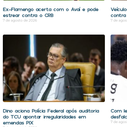
Ex-Flamengo acerta com o Avaí e pode
Veícul
estrear contra o CRB
contra
7 de agosto de 2026
7 de agos
Dino aciona Polícia Federal após auditoria
Com le
do TCU apontar irregularidades em
desfal
emendas PIX
7 de agos