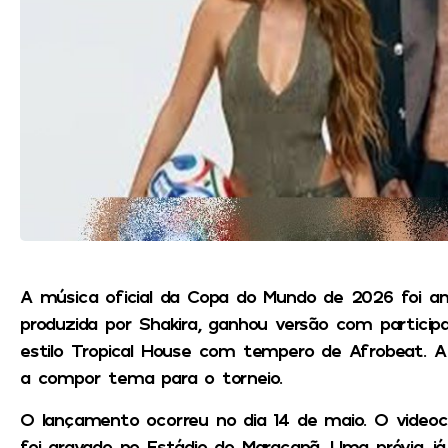
A música oficial da Copa do Mundo de 2026 foi anu
produzida por Shakira, ganhou versão com particip
estilo Tropical House com tempero de Afrobeat. A
a compor tema para o torneio.
O lançamento ocorreu no dia 14 de maio. O videocl
foi gravado no Estádio do Maracanã. Uma prévia j