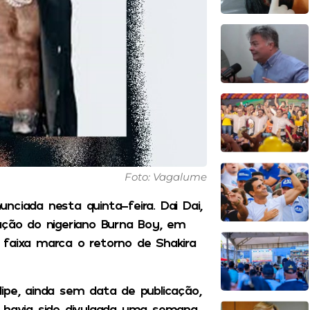
Foto: Vagalume
nciada nesta quinta-feira. Dai Dai,
ação do nigeriano Burna Boy, em
 faixa marca o retorno de Shakira
ipe, ainda sem data de publicação,
á havia sido divulgada uma semana