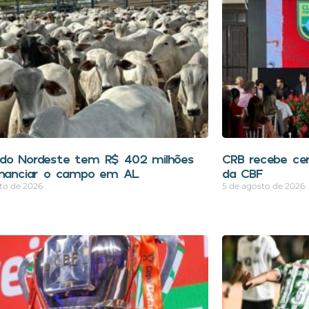
do Nordeste tem R$ 402 milhões
CRB recebe cer
inanciar o campo em AL
da CBF
to de 2026
5 de agosto de 2026