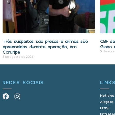
Três suspeitos são presos e armas são
CBF se
apreendidas durante operação, em
Globo 
Coruripe
5 de agos
5 de agosto de 2026
REDES SOCIAIS
LINK
Notícias
Alagoas
Brasil
Entrete