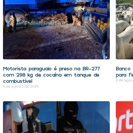
Motorista paraguaio é preso na BR-277
Banco 
com 298 kg de cocaína em tanque de
para f
combustível
5 de agos
5 de agosto de 2026