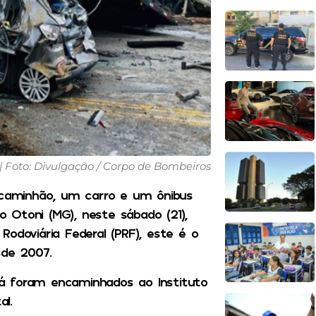
| Foto: Divulgação / Corpo de Bombeiros
caminhão, um carro e um ônibus
lo Otoni (MG), neste sábado (21),
odoviária Federal (PRF), este é o
sde 2007.
á foram encaminhados ao Instituto
al.