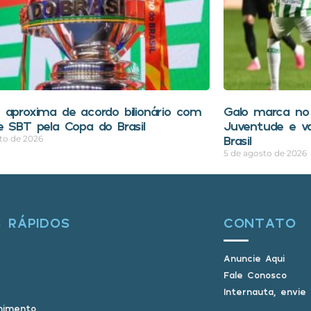
 aproxima de acordo bilionário com
Galo marca no 
e SBT pela Copa do Brasil
Juventude e v
Brasil
to de 2026
5 de agosto de 2026
S RÁPIDOS
CONTATO
Anuncie Aqui
Fale Conosco
Internauta, envie
nimento