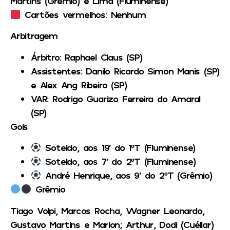
Martins (Grêmio) e Lima (Fluminense)
Cartões vermelhos:
Nenhum
Arbitragem
Árbitro:
Raphael Claus (SP)
Assistentes:
Danilo Ricardo Simon Manis (SP)
e Alex Ang Ribeiro (SP)
VAR:
Rodrigo Guarizo Ferreira do Amaral
(SP)
Gols
Soteldo, aos 19′ do 1ºT (Fluminense)
Soteldo, aos 7′ do 2ºT (Fluminense)
André Henrique, aos 9′ do 2ºT (Grêmio)
Grêmio
Tiago Volpi, Marcos Rocha, Wagner Leonardo,
Gustavo Martins e Marlon; Arthur, Dodi (Cuéllar)