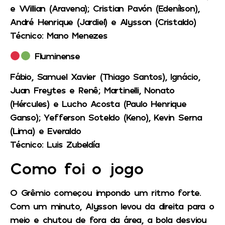
e Willian (Aravena); Cristian Pavón (Edenílson),
André Henrique (Jardiel) e Alysson (Cristaldo)
Técnico:
Mano Menezes
Fluminense
Fábio, Samuel Xavier (Thiago Santos), Ignácio,
Juan Freytes e Renê; Martinelli, Nonato
(Hércules) e Lucho Acosta (Paulo Henrique
Ganso); Yefferson Soteldo (Keno), Kevin Serna
(Lima) e Everaldo
Técnico:
Luis Zubeldía
Como foi o jogo
O Grêmio começou impondo um ritmo forte.
Com um minuto, Alysson levou da direita para o
meio e chutou de fora da área, a bola desviou