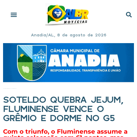
Anadia/AL, 8 de agosto de 2026
Início
»
Soteldo quebra jejum, Fluminense vence o Grêmio e dorme no G5
SOTELDO QUEBRA JEJUM,
FLUMINENSE VENCE O
GRÊMIO E DORME NO G5
Com o triunfo, o Fluminense assume a