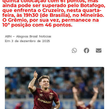
quinta colocação com 61 pontos, mas
ainda pode ser superado pelo Botafogo,
que enfrenta o Cruzeiro, nesta quarta-
feira, às 19h30 (de Brasília), no Mineirão.
O Grêmio, por sua vez, permanece na
10ª posição com 46 pontos.
ABN - Alagoas Brasil Noticias
Em 3 de dezembro de 2025