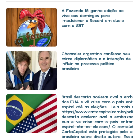
A Fazenda 18 ganha edição ao
vivo aos domingos para
impulsionar a Record em duelo
com o SBT
Chanceler argentino confessa seu
crime diplomático e a intenção de
influir no processo político
brasileiro
Brasil descarta acelerar aval a embaix
dos EUA e vê crise com o país entra
espiral até as eleições… Leia mais em
https://www.cartacapital.com.br/politica
descarta-acelerar-aval-a-embaixador
eua-e-ve-crise-com-o-pais-entrar-
espiral-ate-as-eleicoes/. O conteúdo 
CartaCapital está protegido pela legis
brasileira sobre direito autoral. Essa d