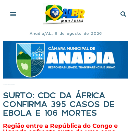
Anadia/AL, 6 de agosto de 2026
Início
»
Surto: CDC da África confirma 395 casos de ebola e 106 mortes
SURTO: CDC DA ÁFRICA
CONFIRMA 395 CASOS DE
EBOLA E 106 MORTES
Região entre a República do Congo e