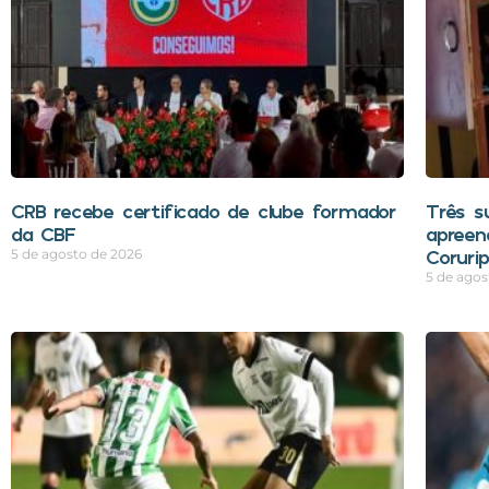
CRB recebe certificado de clube formador
Três s
da CBF
apreen
Coruri
5 de agosto de 2026
5 de agos