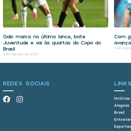
Galo marca no último lance, bate
Com go
Juventude e vai às quartas da Copa do
avança
Brasil
5 de agos
5 de agosto de 2026
REDES SOCIAIS
LINK
Notícias
Alagoas
Brasil
Entrete
Esporte