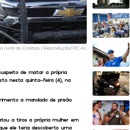
a rural de Craíbas. | Reprodução/ PC-AL
uspeito de matar a própria
to nesta quinta-feira (4), na
mprimento a mandado de prisão
matou a tiros a própria mulher em
rque ele teria descoberto uma