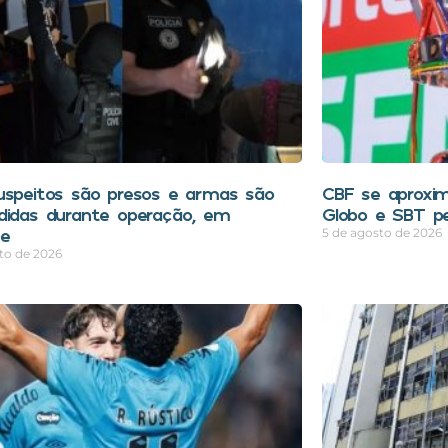
uspeitos são presos e armas são
CBF se aproxim
didas durante operação, em
Globo e SBT pe
pe
5 de agosto de 2026
to de 2026