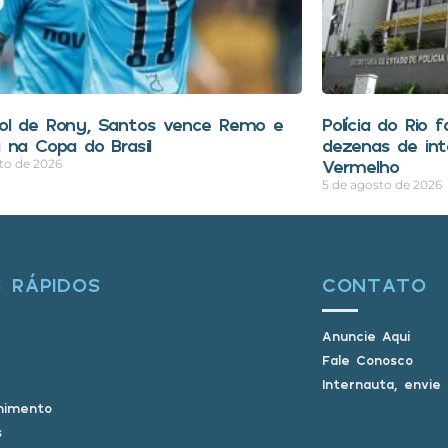
l de Rony, Santos vence Remo e
Polícia do Rio 
 na Copa do Brasil
dezenas de in
Vermelho
to de 2026
5 de agosto de 2026
S RÁPIDOS
CONTATO
Anuncie Aqui
Fale Conosco
Internauta, envie
nimento
s