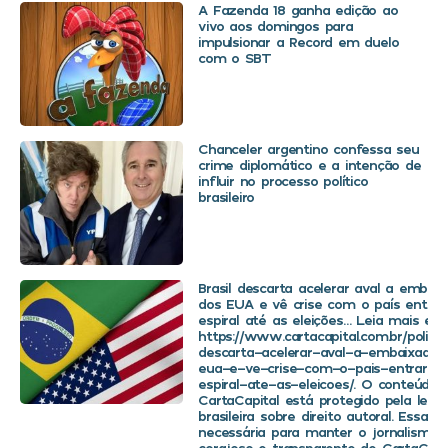
A Fazenda 18 ganha edição ao
vivo aos domingos para
impulsionar a Record em duelo
com o SBT
Chanceler argentino confessa seu
crime diplomático e a intenção de
influir no processo político
brasileiro
Brasil descarta acelerar aval a embaix
dos EUA e vê crise com o país entra
espiral até as eleições… Leia mais em
https://www.cartacapital.com.br/politica
descarta-acelerar-aval-a-embaixador
eua-e-ve-crise-com-o-pais-entrar-
espiral-ate-as-eleicoes/. O conteúdo 
CartaCapital está protegido pela legis
brasileira sobre direito autoral. Essa d
necessária para manter o jornalismo
corajoso e transparente de CartaCapit