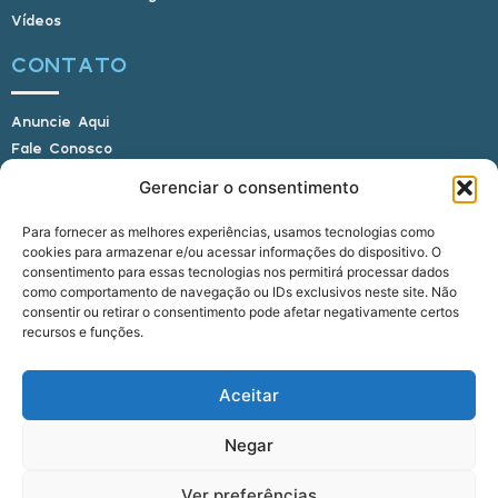
Vídeos
CONTATO
Anuncie Aqui
Fale Conosco
Internauta, envie sua foto
Gerenciar o consentimento
Para fornecer as melhores experiências, usamos tecnologias como
cookies para armazenar e/ou acessar informações do dispositivo. O
E-mail: alagoasbrasilnoticias@gmail.com
consentimento para essas tecnologias nos permitirá processar dados
Telefone: (82) 9 9691-0391 (Whatsapp)
como comportamento de navegação ou IDs exclusivos neste site. Não
Responsável Técnico: Crysthyan Carlos
consentir ou retirar o consentimento pode afetar negativamente certos
Rua do Sau - Centro - Anadia - AL - CEP:
recursos e funções.
57660-000
Aceitar
© 2022 - 2026 Alagoas Brasil Notícias. Todos os
Negar
direitos reservados.
Ver preferências
five
agência