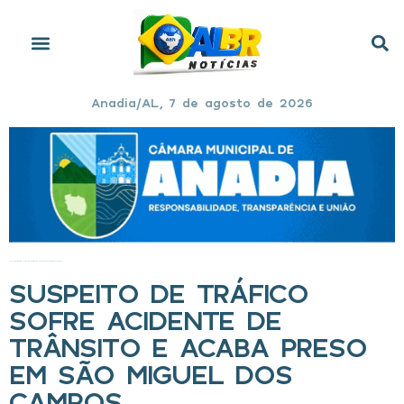
Anadia/AL, 7 de agosto de 2026
Início
»
Suspeito de tráfico sofre acidente de trânsito e acaba preso em São Miguel dos Campos
SUSPEITO DE TRÁFICO
SOFRE ACIDENTE DE
TRÂNSITO E ACABA PRESO
EM SÃO MIGUEL DOS
CAMPOS