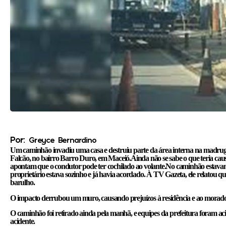
Por:
Greyce Bernardino
Um caminhão invadiu uma casa e destruiu parte da área interna na madruga
Falcão, no bairro Barro Duro, em Maceió.Ainda não se sabe o que teria cau
apontam que o condutor pode ter cochilado ao volante.No caminhão estavam 
proprietário estava sozinho e já havia acordado. À TV Gazeta, ele relatou
barulho.
O impacto derrubou um muro, causando prejuízos à residência e ao morado
O caminhão foi retirado ainda pela manhã, e equipes da prefeitura foram ac
acidente.