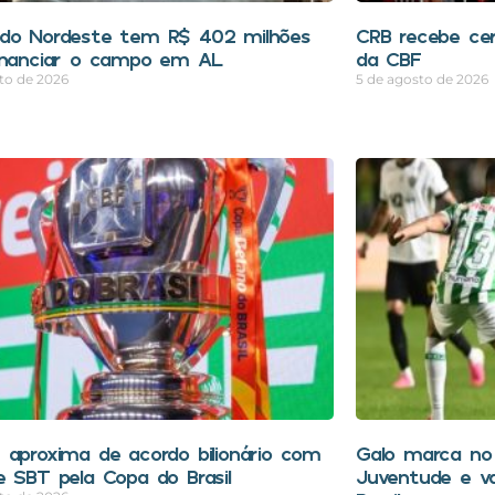
do Nordeste tem R$ 402 milhões
CRB recebe cer
inanciar o campo em AL
da CBF
to de 2026
5 de agosto de 2026
 aproxima de acordo bilionário com
Galo marca no 
e SBT pela Copa do Brasil
Juventude e v