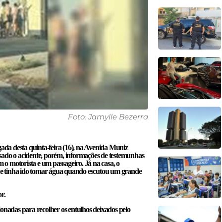
Foto: Jamylle Bezerra
da desta quinta-feira (16), na Avenida Muniz
sado o acidente, porém, informações de testemunhas
o motorista e um passageiro. Já na casa, o
 que tinha ido tomar água quando escutou um grande
r.
ionadas para recolher os entulhos deixados pelo