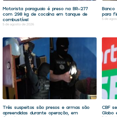
Motorista paraguaio é preso na BR-277
Banco 
com 298 kg de cocaína em tanque de
para f
combustível
5 de agos
5 de agosto de 2026
Três suspeitos são presos e armas são
CBF se
apreendidas durante operação, em
Globo 