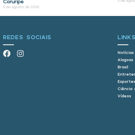
Coruripe
5 de agos
5 de agosto de 2026
REDES SOCIAIS
LINK
Notícias
Alagoas
Brasil
Entrete
Esporte
Ciência 
Vídeos