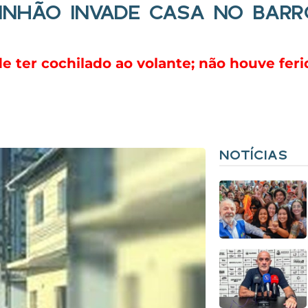
INHÃO INVADE CASA NO BARR
ter cochilado ao volante; não houve feri
NOTÍCIAS