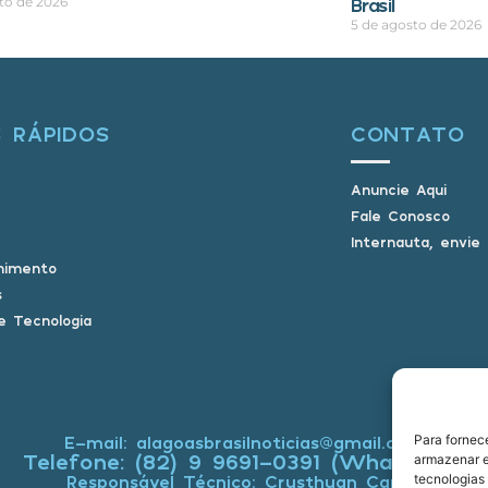
Brasil
to de 2026
5 de agosto de 2026
S RÁPIDOS
CONTATO
Anuncie Aqui
Fale Conosco
Internauta, envie
nimento
s
e Tecnologia
Para fornec
E-mail: alagoasbrasilnoticias@gmail.com
Telefone: (82) 9 9691-0391 (Whatsapp)
armazenar e
tecnologias
Responsável Técnico: Crysthyan Carlos