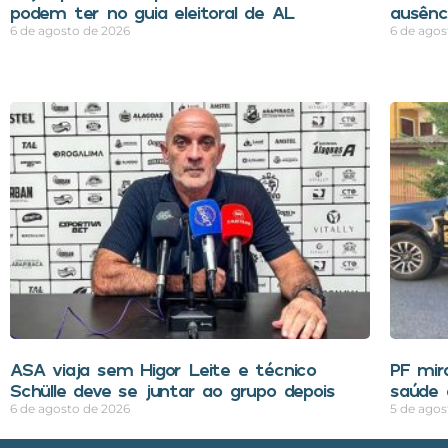
podem ter no guia eleitoral de AL
ausênci
6 de agosto de 2026
6 de agos
ASA viaja sem Higor Leite e técnico
PF mir
Schülle deve se juntar ao grupo depois
saúde 
6 de agosto de 2026
5 de agos