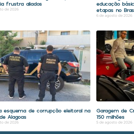
a frustra aliados
educação bási
etapas no Brasi
to de 2026
6 de agosto de 2026
a esquema de corrupção eleitoral na
Garagem de Cri
de Alagoas
150 milhões
to de 2026
5 de agosto de 2026