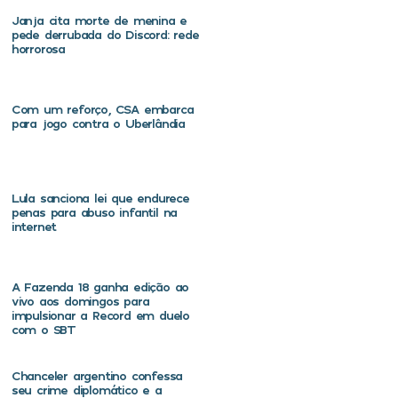
Janja cita morte de menina e
pede derrubada do Discord: rede
horrorosa
Com um reforço, CSA embarca
para jogo contra o Uberlândia
Lula sanciona lei que endurece
penas para abuso infantil na
internet
A Fazenda 18 ganha edição ao
vivo aos domingos para
impulsionar a Record em duelo
com o SBT
Chanceler argentino confessa
seu crime diplomático e a