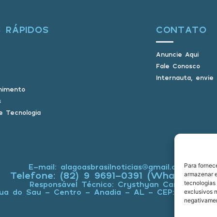
S RÁPIDOS
CONTATO
Anuncie Aqui
Fale Conosco
Internauta, envie
nimento
s
e Tecnologia
Para fornec
E-mail: alagoasbrasilnoticias@gmail.com
Telefone: (82) 9 9691-0391 (Whatsapp)
armazenar e
tecnologias
Responsável Técnico: Crysthyan Carlos
ua do Sau - Centro - Anadia - AL - CEP: 57660-0
exclusivos n
negativamen