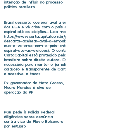
intenção de influir no processo
político brasileiro
Brasil descarta acelerar aval a embaixador
dos EUA e vê crise com o país entrar em
espiral até as eleições… Leia mais em
https://www.cartacapital.com.br/politica/brasil-
descarta-acelerar-aval-a-embaixador-dos-
eua-e-ve-crise-com-o-pais-entrar-em-
espiral-ate-as-eleicoes/. O conteúdo de
CartaCapital está protegido pela legislação
brasileira sobre direito autoral. Essa defesa é
necessária para manter o jornalismo
corajoso e transparente de CartaCapital vivo
e acessível a todos
Ex-governador do Mato Grosso,
Mauro Mendes é alvo de
operação da PF
PGR pede à Polícia Federal
diligências sobre denúncia
contra vice de Flávio Bolsonaro
por estupro