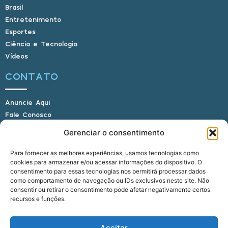
Brasil
Entretenimento
Esportes
Ciência e Tecnologia
Vídeos
CONTATO
Anuncie Aqui
Fale Conosco
Internauta, envie sua foto
Gerenciar o consentimento
Para fornecer as melhores experiências, usamos tecnologias como
cookies para armazenar e/ou acessar informações do dispositivo. O
E-mail: alagoasbrasilnoticias@gmail.com
consentimento para essas tecnologias nos permitirá processar dados
Telefone: (82) 9 9691-0391 (Whatsapp)
como comportamento de navegação ou IDs exclusivos neste site. Não
Responsável Técnico: Crysthyan Carlos
consentir ou retirar o consentimento pode afetar negativamente certos
Rua do Sau - Centro - Anadia - AL - CEP:
recursos e funções.
57660-000
Aceitar