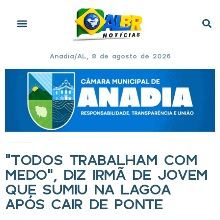
Anadia/AL, 8 de agosto de 2026
Início
»
“Todos trabalham com medo”, diz irmã de jovem que sumiu na Lagoa após cair de ponte
“TODOS TRABALHAM COM
MEDO”, DIZ IRMÃ DE JOVEM
QUE SUMIU NA LAGOA
APÓS CAIR DE PONTE