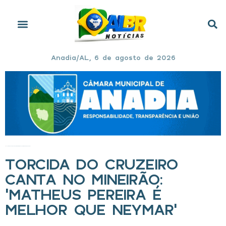
Anadia/AL, 6 de agosto de 2026
Início
»
Torcida do Cruzeiro canta no Mineirão: ‘Matheus Pereira é melhor que Neymar’
TORCIDA DO CRUZEIRO
CANTA NO MINEIRÃO:
‘MATHEUS PEREIRA É
MELHOR QUE NEYMAR’