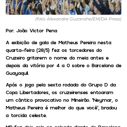
(foto: Alexandre Guzanshe/EM/DA Press)
Por: João Victor Pena
A exibição de gala de Matheus Pereira nesta
quarta-feira (28/5) fez os torcedores do
Cruzeiro gritarem o nome do meia antes e
depois da vitória por 4 a 0 sobre o Barcelona de
Guayaquil.
Após o jogo pela sexta rodada do Grupo D da
Copa Libertadores, os cruzeirenses entoaram
um cântico provocativo no Mineirão. ‘Neymar, o
Matheus Pereira é melhor do que você’, bradou
a torcida celeste.
MP fez dois gols na goleada diante do Barcelona,