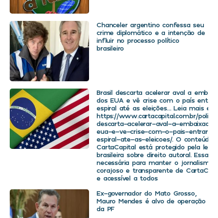
Chanceler argentino confessa seu
crime diplomático e a intenção de
influir no processo político
brasileiro
Brasil descarta acelerar aval a embaix
dos EUA e vê crise com o país entra
espiral até as eleições… Leia mais em
https://www.cartacapital.com.br/politica
descarta-acelerar-aval-a-embaixador
eua-e-ve-crise-com-o-pais-entrar-
espiral-ate-as-eleicoes/. O conteúdo 
CartaCapital está protegido pela legis
brasileira sobre direito autoral. Essa d
necessária para manter o jornalismo
corajoso e transparente de CartaCapit
e acessível a todos
Ex-governador do Mato Grosso,
Mauro Mendes é alvo de operação
da PF