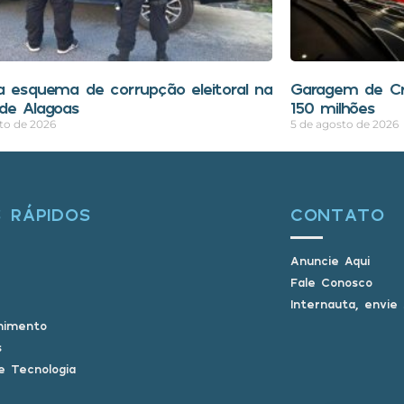
a esquema de corrupção eleitoral na
Garagem de Cri
de Alagoas
150 milhões
to de 2026
5 de agosto de 2026
S RÁPIDOS
CONTATO
Anuncie Aqui
Fale Conosco
Internauta, envie
nimento
s
e Tecnologia