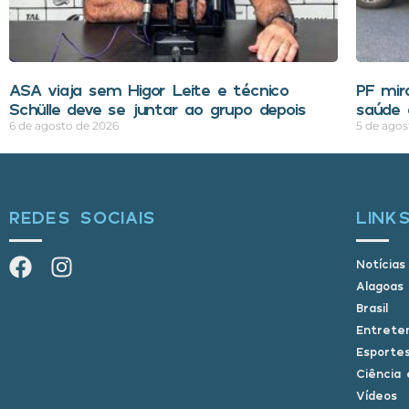
ASA viaja sem Higor Leite e técnico
PF mir
Schülle deve se juntar ao grupo depois
saúde 
6 de agosto de 2026
5 de agos
REDES SOCIAIS
LINK
Notícias
Alagoas
Brasil
Entrete
Esporte
Ciência 
Vídeos