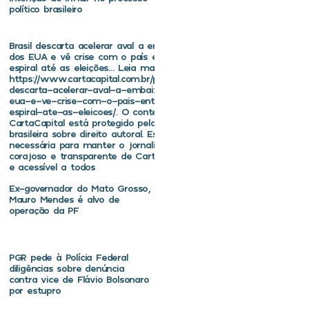
político brasileiro
Brasil descarta acelerar aval a embaixador
dos EUA e vê crise com o país entrar em
espiral até as eleições… Leia mais em
https://www.cartacapital.com.br/politica/brasil-
descarta-acelerar-aval-a-embaixador-dos-
eua-e-ve-crise-com-o-pais-entrar-em-
espiral-ate-as-eleicoes/. O conteúdo de
CartaCapital está protegido pela legislação
brasileira sobre direito autoral. Essa defesa é
necessária para manter o jornalismo
corajoso e transparente de CartaCapital vivo
e acessível a todos
Ex-governador do Mato Grosso,
Mauro Mendes é alvo de
operação da PF
PGR pede à Polícia Federal
diligências sobre denúncia
contra vice de Flávio Bolsonaro
por estupro