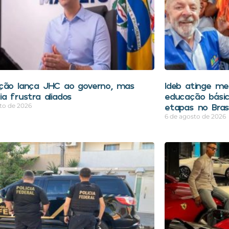
ção lança JHC ao governo, mas
Ideb atinge mel
a frustra aliados
educação bási
etapas no Brasi
to de 2026
6 de agosto de 2026