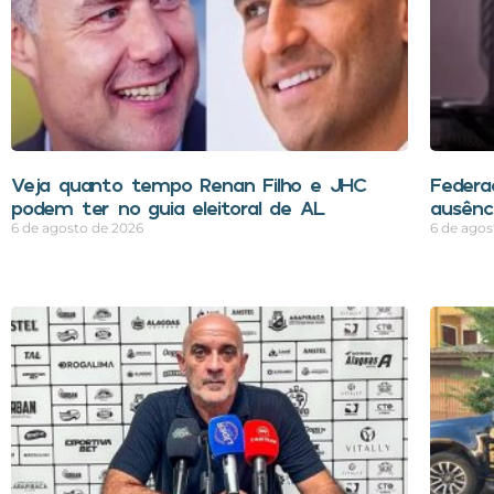
Veja quanto tempo Renan Filho e JHC
Federa
podem ter no guia eleitoral de AL
ausênci
6 de agosto de 2026
6 de agos