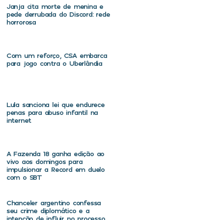
Janja cita morte de menina e
pede derrubada do Discord: rede
horrorosa
Com um reforço, CSA embarca
para jogo contra o Uberlândia
Lula sanciona lei que endurece
penas para abuso infantil na
internet
A Fazenda 18 ganha edição ao
vivo aos domingos para
impulsionar a Record em duelo
com o SBT
Chanceler argentino confessa
seu crime diplomático e a
intenção de influir no processo