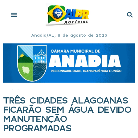
Anadia/AL, 8 de agosto de 2026
Início
»
Três cidades alagoanas ficarão sem água devido manutenção programadas
TRÊS CIDADES ALAGOANAS
FICARÃO SEM ÁGUA DEVIDO
MANUTENÇÃO
PROGRAMADAS