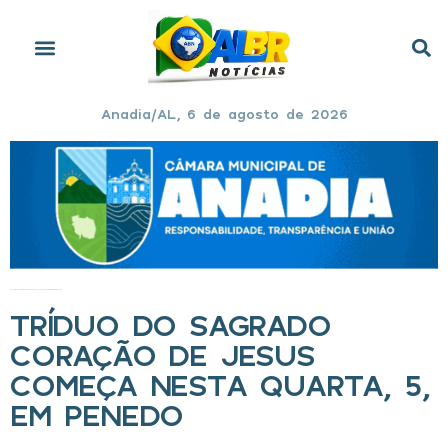
Anadia/AL, 6 de agosto de 2026
Início
»
Tríduo do Sagrado Coração de Jesus começa nesta quarta, 5, em Penedo
TRÍDUO DO SAGRADO
CORAÇÃO DE JESUS
COMEÇA NESTA QUARTA, 5,
EM PENEDO