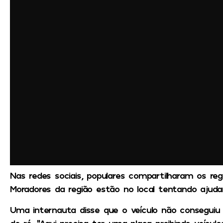
Nas redes sociais, populares compartilharam os regi
Moradores da região estão no local tentando ajudar
Uma internauta disse que o veículo não conseguiu
de ré. “Aqui precisa ter uma placa proibindo veículos