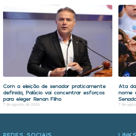
Com a eleição de senador praticamente
Ata d
definida, Palácio vai concentrar esforços
nome d
para eleger Renan Filho
Senado
7 de agosto de 2026
7 de agos
REDES SOCIAIS
LINK