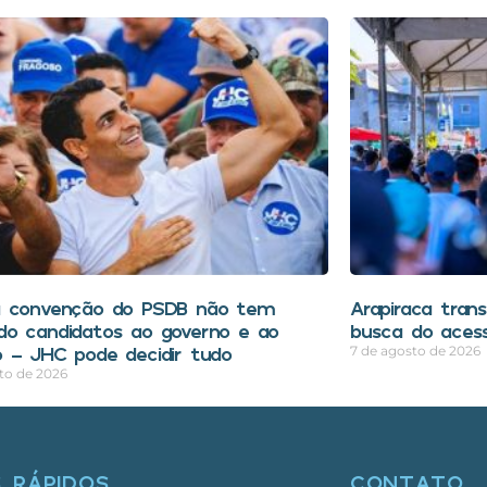
a convenção do PSDB não tem
Arapiraca tran
o candidatos ao governo e ao
busca do aces
 – JHC pode decidir tudo
7 de agosto de 2026
to de 2026
S RÁPIDOS
CONTATO