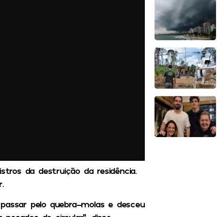
stros da destruição da residência.
.
 passar pelo quebra-molas e desceu
 pesados de circular”, disse.