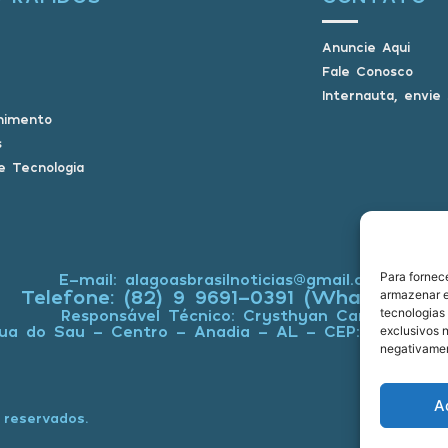
Anuncie Aqui
Fale Conosco
Internauta, envie
nimento
s
e Tecnologia
Para fornec
E-mail: alagoasbrasilnoticias@gmail.com
Telefone: (82) 9 9691-0391 (Whatsapp)
armazenar e
tecnologias
Responsável Técnico: Crysthyan Carlos
ua do Sau - Centro - Anadia - AL - CEP: 57660-0
exclusivos n
negativamen
A
 reservados.