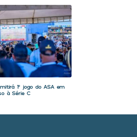
smitirá 1º jogo do ASA em
so à Série C