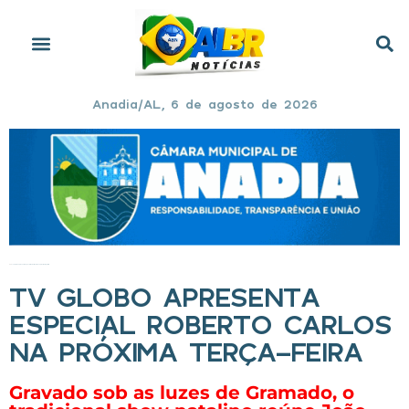
Anadia/AL, 6 de agosto de 2026
Início
»
TV Globo apresenta Especial Roberto Carlos na próxima terça-feira
TV GLOBO APRESENTA
ESPECIAL ROBERTO CARLOS
NA PRÓXIMA TERÇA-FEIRA
Gravado sob as luzes de Gramado, o