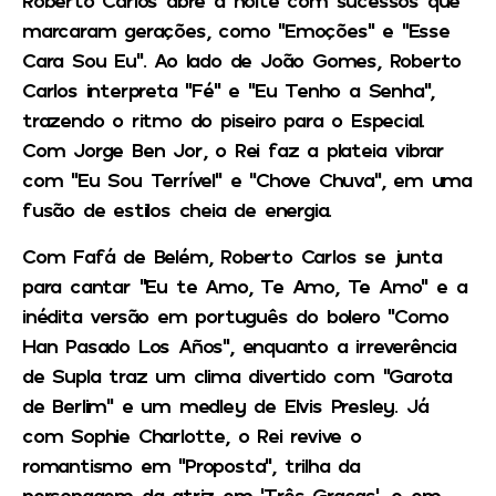
Roberto Carlos abre a noite com sucessos que
marcaram gerações, como “Emoções” e “Esse
Cara Sou Eu”. Ao lado de João Gomes, Roberto
Carlos interpreta “Fé” e “Eu Tenho a Senha”,
trazendo o ritmo do piseiro para o Especial.
Com Jorge Ben Jor, o Rei faz a plateia vibrar
com “Eu Sou Terrível” e “Chove Chuva”, em uma
fusão de estilos cheia de energia.
Com Fafá de Belém, Roberto Carlos se junta
para cantar “Eu te Amo, Te Amo, Te Amo” e a
inédita versão em português do bolero “Como
Han Pasado Los Años”, enquanto a irreverência
de Supla traz um clima divertido com “Garota
de Berlim” e um medley de Elvis Presley. Já
com Sophie Charlotte, o Rei revive o
romantismo em “Proposta”, trilha da
personagem da atriz em ‘Três Graças’, e em