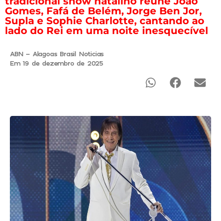
tradicional show natalino reúne João
Gomes, Fafá de Belém, Jorge Ben Jor,
Supla e Sophie Charlotte, cantando ao
lado do Rei em uma noite inesquecível
ABN - Alagoas Brasil Noticias
Em 19 de dezembro de 2025