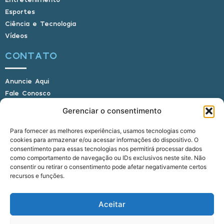
Esportes
Ciência e Tecnologia
Vídeos
CONTATO
Anuncie Aqui
Fale Conosco
Internauta, envie sua foto
Gerenciar o consentimento
Para fornecer as melhores experiências, usamos tecnologias como
cookies para armazenar e/ou acessar informações do dispositivo. O
E-mail: alagoasbrasilnoticias@gmail.com
consentimento para essas tecnologias nos permitirá processar dados
Telefone: (82) 9 9691-0391 (Whatsapp)
como comportamento de navegação ou IDs exclusivos neste site. Não
Responsável Técnico: Crysthyan Carlos
consentir ou retirar o consentimento pode afetar negativamente certos
Rua do Sau - Centro - Anadia - AL - CEP:
recursos e funções.
57660-000
Aceitar