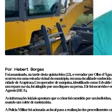
Por: Hebert Borges
Foi assassinado, na tarde desta quinta-feira (22), o vereador por Olho d’Ág
ocorreu em uma estrada vicinal do município, em uma localidade conhecida 
cidade de Arapiraca.Um operador de máquina, identificado como Edvaldo Da
um reparo na via, foi atingido por um disparo na perna. Ele foi socorrido 
Agreste (HEA).
As informações iniciais apontam que o crime foi cometido por um indivíduo
usando um colete de mototaxista.
A Polícia Militar foi acionada ao local para a realização dos procedimentos ca