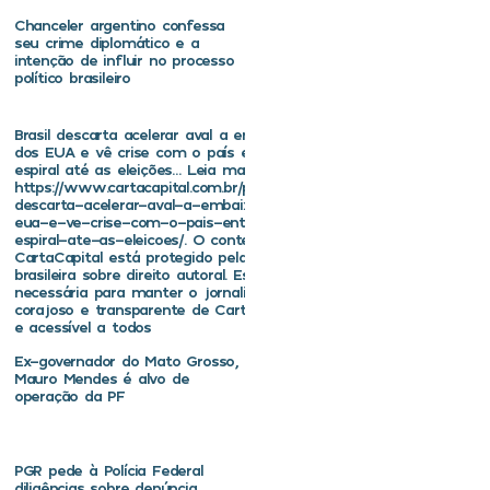
Chanceler argentino confessa
seu crime diplomático e a
intenção de influir no processo
político brasileiro
Brasil descarta acelerar aval a embaixador
dos EUA e vê crise com o país entrar em
espiral até as eleições… Leia mais em
https://www.cartacapital.com.br/politica/brasil-
descarta-acelerar-aval-a-embaixador-dos-
eua-e-ve-crise-com-o-pais-entrar-em-
espiral-ate-as-eleicoes/. O conteúdo de
CartaCapital está protegido pela legislação
brasileira sobre direito autoral. Essa defesa é
necessária para manter o jornalismo
corajoso e transparente de CartaCapital vivo
e acessível a todos
Ex-governador do Mato Grosso,
Mauro Mendes é alvo de
operação da PF
PGR pede à Polícia Federal
diligências sobre denúncia