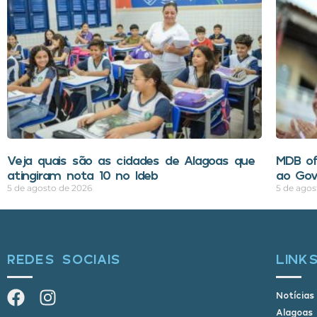
Veja quais são as cidades de Alagoas que
MDB of
atingiram nota 10 no Ideb
ao Gov
5 de agosto de 2026
5 de agos
REDES SOCIAIS
LINK
Notícias
Alagoas