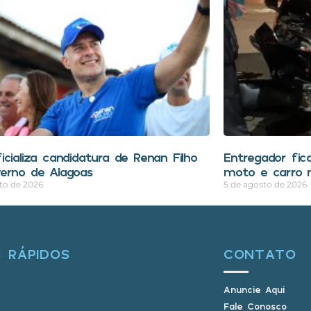
icializa candidatura de Renan Filho
Entregador fica
erno de Alagoas
moto e carro n
to de 2026
5 de agosto de 2026
S RÁPIDOS
CONTATO
Anuncie Aqui
Fale Conosco