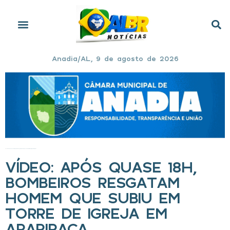
Anadia/AL, 9 de agosto de 2026
Início
»
Vídeo: após quase 18h, bombeiros resgatam homem que subiu em torre de igreja em Arapiraca
VÍDEO: APÓS QUASE 18H,
BOMBEIROS RESGATAM
HOMEM QUE SUBIU EM
TORRE DE IGREJA EM
ARAPIRACA