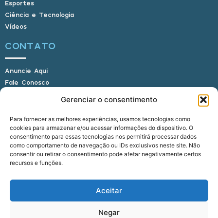
Esportes
Ciência e Tecnologia
Vídeos
CONTATO
Anuncie Aqui
Fale Conosco
Internauta, envie sua foto
Gerenciar o consentimento
Para fornecer as melhores experiências, usamos tecnologias como
cookies para armazenar e/ou acessar informações do dispositivo. O
E-mail: alagoasbrasilnoticias@gmail.com
consentimento para essas tecnologias nos permitirá processar dados
Telefone: (82) 9 9691-0391 (Whatsapp)
como comportamento de navegação ou IDs exclusivos neste site. Não
Responsável Técnico: Crysthyan Carlos
consentir ou retirar o consentimento pode afetar negativamente certos
Rua do Sau - Centro - Anadia - AL - CEP:
recursos e funções.
57660-000
Aceitar
© 2022 - 2026 Alagoas Brasil Notícias. Todos os
Negar
direitos reservados.