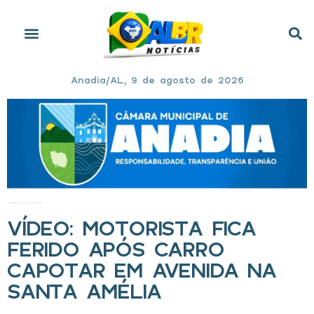
Anadia/AL, 9 de agosto de 2026
Início
»
VÍDEO: motorista fica ferido após carro capotar em avenida na Santa Amélia
VÍDEO: MOTORISTA FICA
FERIDO APÓS CARRO
CAPOTAR EM AVENIDA NA
SANTA AMÉLIA