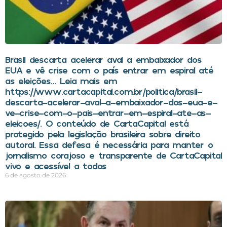
Brasil descarta acelerar aval a embaixador dos
EUA e vê crise com o país entrar em espiral até
as eleições… Leia mais em
https://www.cartacapital.com.br/politica/brasil-
descarta-acelerar-aval-a-embaixador-dos-eua-e-
ve-crise-com-o-pais-entrar-em-espiral-ate-as-
eleicoes/. O conteúdo de CartaCapital está
protegido pela legislação brasileira sobre direito
autoral. Essa defesa é necessária para manter o
jornalismo corajoso e transparente de CartaCapital
vivo e acessível a todos
6 de agosto de 2026