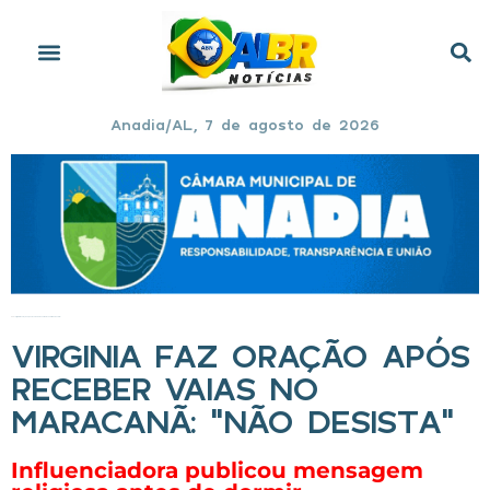
Anadia/AL, 7 de agosto de 2026
Início
»
Virginia faz oração após receber vaias no Maracanã: “Não desista”
VIRGINIA FAZ ORAÇÃO APÓS
RECEBER VAIAS NO
MARACANÃ: “NÃO DESISTA”
Influenciadora publicou mensagem