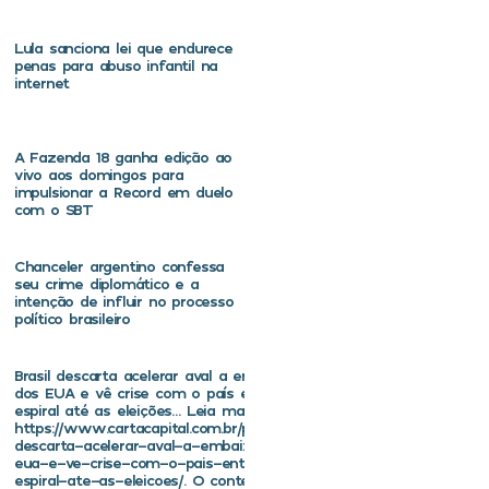
Lula sanciona lei que endurece
penas para abuso infantil na
internet
A Fazenda 18 ganha edição ao
vivo aos domingos para
impulsionar a Record em duelo
com o SBT
Chanceler argentino confessa
seu crime diplomático e a
intenção de influir no processo
político brasileiro
Brasil descarta acelerar aval a embaixador
dos EUA e vê crise com o país entrar em
espiral até as eleições… Leia mais em
https://www.cartacapital.com.br/politica/brasil-
descarta-acelerar-aval-a-embaixador-dos-
eua-e-ve-crise-com-o-pais-entrar-em-
espiral-ate-as-eleicoes/. O conteúdo de