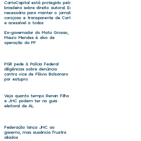
CartaCapital está protegido pela legislação
brasileira sobre direito autoral. Essa defesa é
necessária para manter o jornalismo
corajoso e transparente de CartaCapital vivo
e acessível a todos
Ex-governador do Mato Grosso,
Mauro Mendes é alvo de
operação da PF
PGR pede à Polícia Federal
diligências sobre denúncia
contra vice de Flávio Bolsonaro
por estupro
Veja quanto tempo Renan Filho
e JHC podem ter no guia
eleitoral de AL
Federação lança JHC ao
governo, mas ausência frustra
aliados