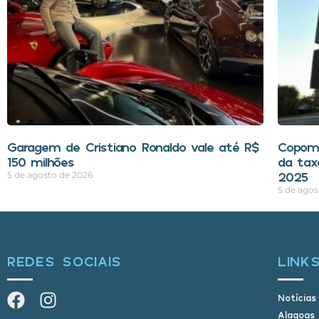
Garagem de Cristiano Ronaldo vale até R$
Copom 
150 milhões
da tax
2025
5 de agosto de 2026
5 de agos
REDES SOCIAIS
LINK
Notícias
Alagoas