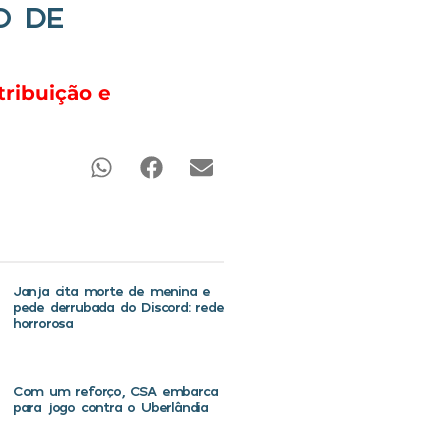
O DE
tribuição e
Janja cita morte de menina e
pede derrubada do Discord: rede
horrorosa
Com um reforço, CSA embarca
para jogo contra o Uberlândia