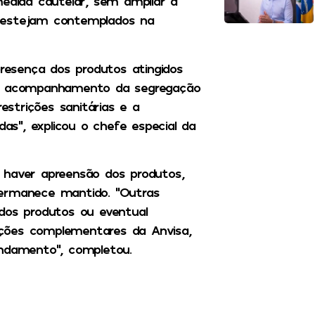
medida cautelar, sem ampliar a
o estejam contemplados na
presença dos produtos atingidos
, o acompanhamento da segregação
strições sanitárias e a
das”, explicou o chefe especial da
 haver apreensão dos produtos,
permanece mantido. “Outras
dos produtos ou eventual
tações complementares da Anvisa,
andamento”, completou.