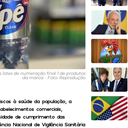
os lotes de numeração final 1 de produtos
da marca - Foto: Reprodução
iscos à saúde da população, a
stabelecimentos comerciais,
ssidade de cumprimento das
ncia Nacional de Vigilância Sanitária