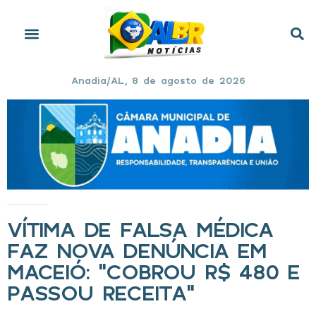
Anadia/AL, 8 de agosto de 2026
Início
»
Vítima de falsa médica faz nova denúncia em Maceió: “Cobrou R$ 480 e passou receita”
VÍTIMA DE FALSA MÉDICA
FAZ NOVA DENÚNCIA EM
MACEIÓ: “COBROU R$ 480 E
PASSOU RECEITA”