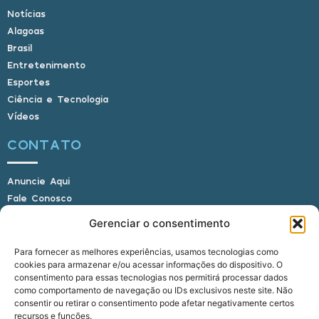
Notícias
Alagoas
Brasil
Entretenimento
Esportes
Ciência e Tecnologia
Vídeos
CONTATO
Anuncie Aqui
Fale Conosco
Internauta, envie sua foto
Gerenciar o consentimento
Para fornecer as melhores experiências, usamos tecnologias como
cookies para armazenar e/ou acessar informações do dispositivo. O
E-mail: alagoasbrasilnoticias@gmail.com
consentimento para essas tecnologias nos permitirá processar dados
Telefone: (82) 9 9691-0391 (Whatsapp)
como comportamento de navegação ou IDs exclusivos neste site. Não
Responsável Técnico: Crysthyan Carlos
consentir ou retirar o consentimento pode afetar negativamente certos
Rua do Sau - Centro - Anadia - AL - CEP:
recursos e funções.