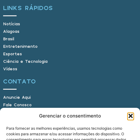
LINKS RÁPIDOS
Notícias
Alagoas
Brasil
Entretenimento
Esportes
Ciência e Tecnologia
Vídeos
CONTATO
Anuncie Aqui
Fale Conosco
Internauta, envie sua foto
Gerenciar o consentimento
Para fornecer as melhores experiências, usamos tecnologias como
cookies para armazenar e/ou acessar informações do dispositivo. O
E-mail: alagoasbrasilnoticias@gmail.com
consentimento para essas tecnologias nos permitirá processar dados