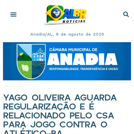
Anadia/AL, 8 de agosto de 2026
Início
»
Yago Oliveira aguarda regularização e é relacionado pelo CSA para jogo contra o Atlético-BA
YAGO OLIVEIRA AGUARDA
REGULARIZAÇÃO E É
RELACIONADO PELO CSA
PARA JOGO CONTRA O
ATLÉTICO-BA