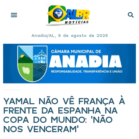
Anadia/AL, 9 de agosto de 2026
Início
»
Yamal não vê França à frente da Espanha na Copa do Mundo: ‘Não nos venceram’
YAMAL NÃO VÊ FRANÇA À
FRENTE DA ESPANHA NA
COPA DO MUNDO: ‘NÃO
NOS VENCERAM’