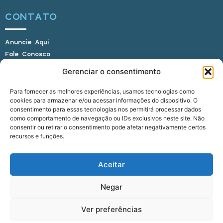
CONTATO
Anuncie Aqui
Fale Conosco
Internauta, envie sua foto
Gerenciar o consentimento
Para fornecer as melhores experiências, usamos tecnologias como
cookies para armazenar e/ou acessar informações do dispositivo. O
E-mail: alagoasbrasilnoticias@gmail.com
consentimento para essas tecnologias nos permitirá processar dados
Telefone: (82) 9 9691-0391 (Whatsapp)
como comportamento de navegação ou IDs exclusivos neste site. Não
Responsável Técnico: Crysthyan Carlos
consentir ou retirar o consentimento pode afetar negativamente certos
Rua do Sau - Centro - Anadia - AL - CEP:
recursos e funções.
57660-000
Aceitar
© 2022 - 2026 Alagoas Brasil Notícias. Todos os
Negar
direitos reservados.
Ver preferências
five
agência