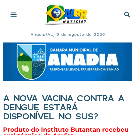
Anadia/AL, 6 de agosto de 2026
Início
»
A nova vacina contra a dengue estará disponível no SUS?
A NOVA VACINA CONTRA A
DENGUE ESTARÁ
DISPONÍVEL NO SUS?
Produto do Instituto Butantan recebeu