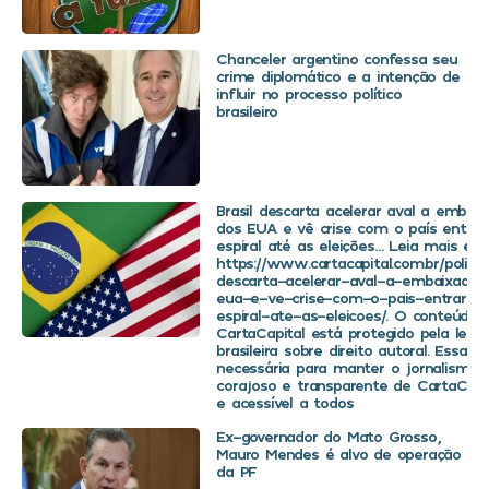
Chanceler argentino confessa seu
crime diplomático e a intenção de
influir no processo político
brasileiro
Brasil descarta acelerar aval a embaix
dos EUA e vê crise com o país entra
espiral até as eleições… Leia mais em
https://www.cartacapital.com.br/politica
descarta-acelerar-aval-a-embaixador
eua-e-ve-crise-com-o-pais-entrar-
espiral-ate-as-eleicoes/. O conteúdo 
CartaCapital está protegido pela legis
brasileira sobre direito autoral. Essa d
necessária para manter o jornalismo
corajoso e transparente de CartaCapit
e acessível a todos
Ex-governador do Mato Grosso,
Mauro Mendes é alvo de operação
da PF