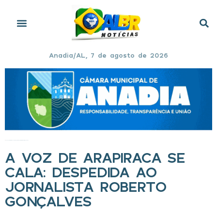
Anadia/AL, 7 de agosto de 2026
Início
»
A voz de Arapiraca se cala: despedida ao jornalista Roberto Gonçalves
A VOZ DE ARAPIRACA SE
CALA: DESPEDIDA AO
JORNALISTA ROBERTO
GONÇALVES