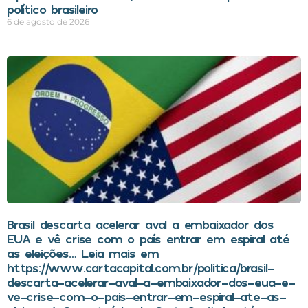
político brasileiro
6 de agosto de 2026
Brasil descarta acelerar aval a embaixador dos
EUA e vê crise com o país entrar em espiral até
as eleições… Leia mais em
https://www.cartacapital.com.br/politica/brasil-
descarta-acelerar-aval-a-embaixador-dos-eua-e-
ve-crise-com-o-pais-entrar-em-espiral-ate-as-