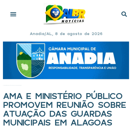
Anadia/AL, 8 de agosto de 2026
Início
»
AMA e Ministério Público promovem reunião sobre atuação das Guardas Municipais em Alagoas
AMA E MINISTÉRIO PÚBLICO
PROMOVEM REUNIÃO SOBRE
ATUAÇÃO DAS GUARDAS
MUNICIPAIS EM ALAGOAS