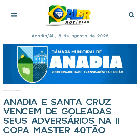
Anadia/AL, 6 de agosto de 2026
Início
»
Anadia e Santa Cruz vencem de goleadas seus adversários na II Copa Master 40tão
ANADIA E SANTA CRUZ
VENCEM DE GOLEADAS
SEUS ADVERSÁRIOS NA II
COPA MASTER 40TÃO