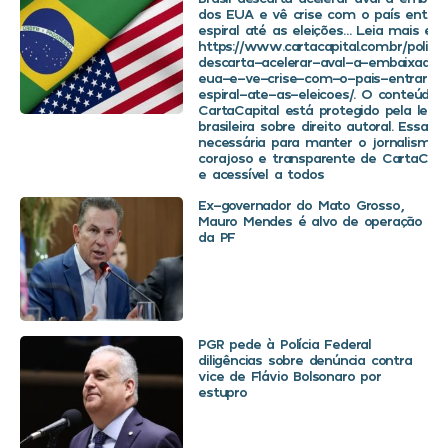
dos EUA e vê crise com o país entra
espiral até as eleições… Leia mais em
https://www.cartacapital.com.br/politica
descarta-acelerar-aval-a-embaixador
eua-e-ve-crise-com-o-pais-entrar-
espiral-ate-as-eleicoes/. O conteúdo 
CartaCapital está protegido pela legis
brasileira sobre direito autoral. Essa d
necessária para manter o jornalismo
corajoso e transparente de CartaCapit
e acessível a todos
Ex-governador do Mato Grosso,
Mauro Mendes é alvo de operação
da PF
PGR pede à Polícia Federal
diligências sobre denúncia contra
vice de Flávio Bolsonaro por
estupro