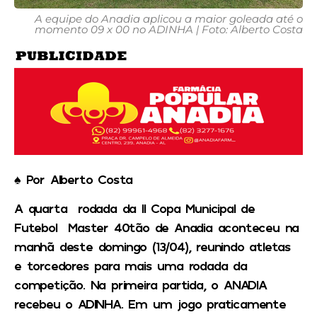
A equipe do Anadia aplicou a maior goleada até o
momento 09 x 00 no ADINHA | Foto: Alberto Costa
♠️ Por Alberto Costa
A quarta rodada da II Copa Municipal de
Futebol Master 40tão de Anadia aconteceu na
manhã deste domingo (13/04), reunindo atletas
e torcedores para mais uma rodada da
competição. Na primeira partida, o ANADIA
recebeu o ADINHA. Em um jogo praticamente