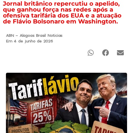
Jornal britânico repercutiu o apelido,
que ganhou força nas redes após a
ofensiva tarifária dos EUA e a atuação
de Flávio Bolsonaro em Washington.
ABN - Alagoas Brasil Noticias
Em 4 de junho de 2026