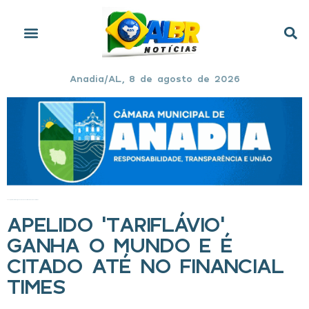
Anadia/AL, 8 de agosto de 2026
Início
»
Apelido ‘TariFlávio’ ganha o mundo e é citado até no Financial Times
APELIDO ‘TARIFLÁVIO’
GANHA O MUNDO E É
CITADO ATÉ NO FINANCIAL
TIMES