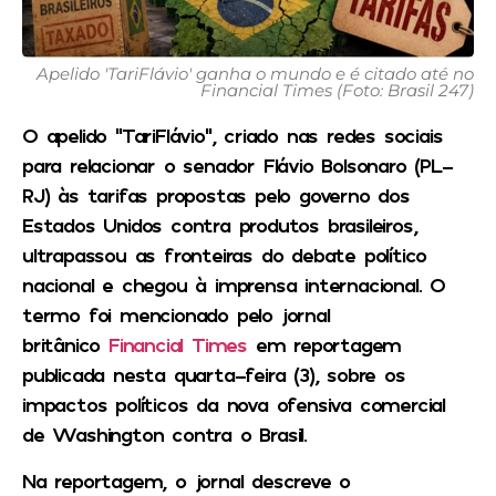
Apelido 'TariFlávio' ganha o mundo e é citado até no
Financial Times (Foto: Brasil 247)
O apelido “TariFlávio”, criado nas redes sociais
para relacionar o senador Flávio Bolsonaro (PL-
RJ) às tarifas propostas pelo governo dos
Estados Unidos contra produtos brasileiros,
ultrapassou as fronteiras do debate político
nacional e chegou à imprensa internacional. O
termo foi mencionado pelo jornal
britânico
Financial Times
em reportagem
publicada nesta quarta-feira (3), sobre os
impactos políticos da nova ofensiva comercial
de Washington contra o Brasil.
Na reportagem, o jornal descreve o