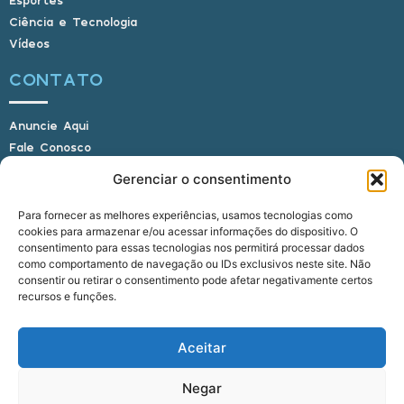
Ciência e Tecnologia
Vídeos
CONTATO
Anuncie Aqui
Fale Conosco
Internauta, envie sua foto
Gerenciar o consentimento
Para fornecer as melhores experiências, usamos tecnologias como
cookies para armazenar e/ou acessar informações do dispositivo. O
E-mail: alagoasbrasilnoticias@gmail.com
consentimento para essas tecnologias nos permitirá processar dados
Telefone: (82) 9 9691-0391 (Whatsapp)
como comportamento de navegação ou IDs exclusivos neste site. Não
Responsável Técnico: Crysthyan Carlos
consentir ou retirar o consentimento pode afetar negativamente certos
Rua do Sau - Centro - Anadia - AL - CEP:
recursos e funções.
57660-000
Aceitar
© 2022 - 2026 Alagoas Brasil Notícias. Todos os
Negar
direitos reservados.