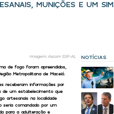
ESANAIS, MUNIÇÕES E UM SI
Imagem: Ascom SSP-AL
NOTÍCIAS
ma de fogo foram apreendidos,
Região Metropolitana de Maceió.
ções receberam informações por
cia de um estabelecimento que
o artesanais na localidade
so seria comandado por um
ada para a adulteração e