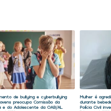
mento de bullying e cyberbullying
Mulher é agred
jovens preocupa Comissão da
durante bebede
a e do Adolescente da OAB/AL
Polícia Civil in