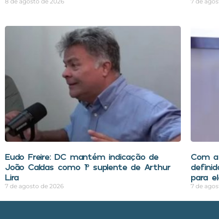
8 de agosto de 2026
7 de agos
Eudo Freire: DC mantém indicação de
Com a 
João Caldas como 1º suplente de Arthur
definid
Lira
para e
7 de agosto de 2026
7 de agos