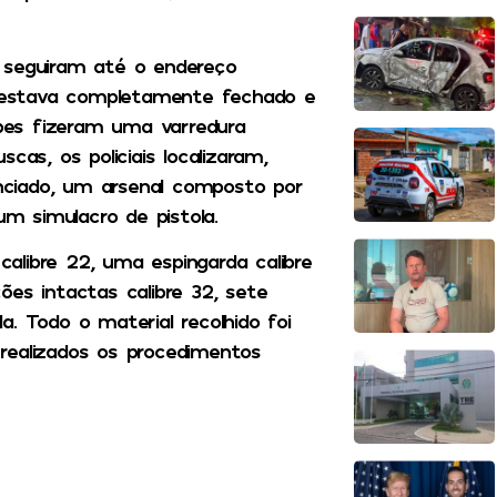
 seguiram até o endereço
 estava completamente fechado e
pes fizeram uma varredura
cas, os policiais localizaram,
ciado, um arsenal composto por
um simulacro de pistola.
alibre 22, uma espingarda calibre
ões intactas calibre 32, sete
. Todo o material recolhido foi
realizados os procedimentos