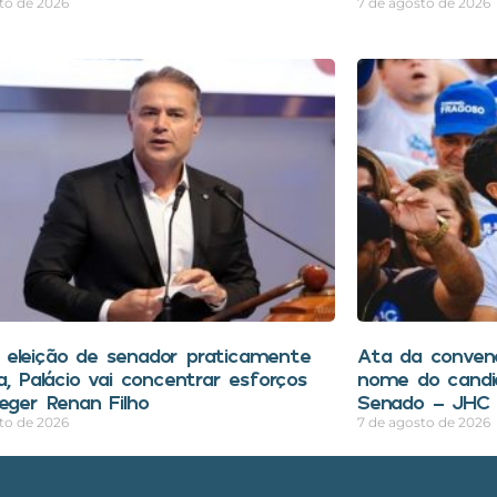
to de 2026
7 de agosto de 2026
eleição de senador praticamente
Ata da conve
a, Palácio vai concentrar esforços
nome do candi
leger Renan Filho
Senado – JHC 
to de 2026
7 de agosto de 2026