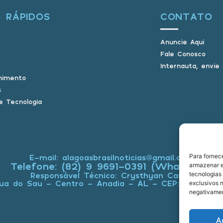
S RÁPIDOS
CONTATO
Anuncie Aqui
Fale Conosco
Internauta, envie
nimento
s
e Tecnologia
Para fornec
E-mail: alagoasbrasilnoticias@gmail.com
Telefone: (82) 9 9691-0391 (Whatsapp)
armazenar e
tecnologias
Responsável Técnico: Crysthyan Carlos
ua do Sau - Centro - Anadia - AL - CEP: 57660-0
exclusivos n
negativamen
A