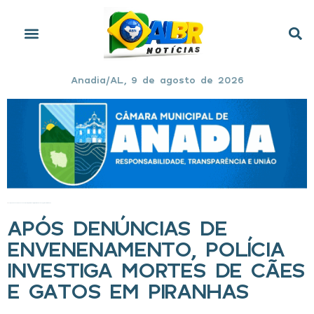
Anadia/AL, 9 de agosto de 2026
Início
»
Após denúncias de envenenamento, polícia investiga mortes de cães e gatos em Piranhas
APÓS DENÚNCIAS DE
ENVENENAMENTO, POLÍCIA
INVESTIGA MORTES DE CÃES
E GATOS EM PIRANHAS