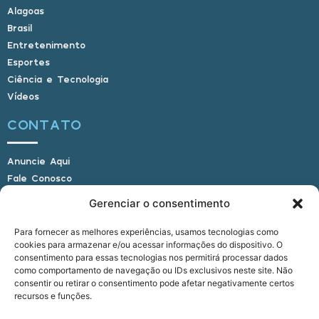
Alagoas
Brasil
Entretenimento
Esportes
Ciência e Tecnologia
Vídeos
CONTATO
Anuncie Aqui
Fale Conosco
Internauta, envie sua foto
Gerenciar o consentimento
Para fornecer as melhores experiências, usamos tecnologias como
cookies para armazenar e/ou acessar informações do dispositivo. O
E-mail: alagoasbrasilnoticias@gmail.com
consentimento para essas tecnologias nos permitirá processar dados
Telefone: (82) 9 9691-0391 (Whatsapp)
como comportamento de navegação ou IDs exclusivos neste site. Não
Responsável Técnico: Crysthyan Carlos
consentir ou retirar o consentimento pode afetar negativamente certos
Rua do Sau - Centro - Anadia - AL - CEP:
recursos e funções.
57660-000