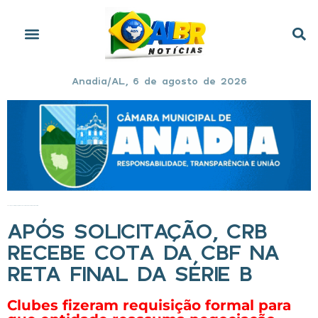
Anadia/AL, 6 de agosto de 2026
Início
»
Após solicitação, CRB recebe cota da CBF na reta final da Série B
APÓS SOLICITAÇÃO, CRB
RECEBE COTA DA CBF NA
RETA FINAL DA SÉRIE B
Clubes fizeram requisição formal para