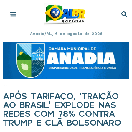
Anadia/AL, 6 de agosto de 2026
Início
»
Após tarifaço, ‘traição ao Brasil’ explode nas redes com 78% contra Trump e clã Bolsonaro
APÓS TARIFAÇO, ‘TRAIÇÃO
AO BRASIL’ EXPLODE NAS
REDES COM 78% CONTRA
TRUMP E CLÃ BOLSONARO