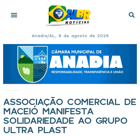
Anadia/AL, 8 de agosto de 2026
Início
»
Associação Comercial de Maceió manifesta solidariedade ao Grupo Ultra Plast
ASSOCIAÇÃO COMERCIAL DE
MACEIÓ MANIFESTA
SOLIDARIEDADE AO GRUPO
ULTRA PLAST