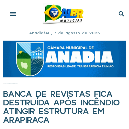
Anadia/AL, 7 de agosto de 2026
Início
»
Banca de revistas fica destruída após incêndio atingir estrutura em Arapiraca
BANCA DE REVISTAS FICA
DESTRUÍDA APÓS INCÊNDIO
ATINGIR ESTRUTURA EM
ARAPIRACA