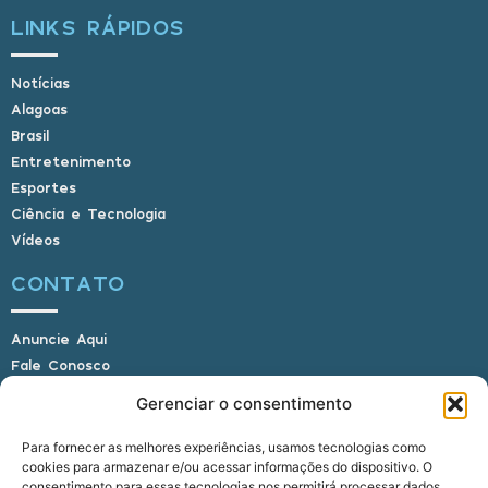
LINKS RÁPIDOS
Notícias
Alagoas
Brasil
Entretenimento
Esportes
Ciência e Tecnologia
Vídeos
CONTATO
Anuncie Aqui
Fale Conosco
Internauta, envie sua foto
Gerenciar o consentimento
Para fornecer as melhores experiências, usamos tecnologias como
cookies para armazenar e/ou acessar informações do dispositivo. O
E-mail: alagoasbrasilnoticias@gmail.com
consentimento para essas tecnologias nos permitirá processar dados