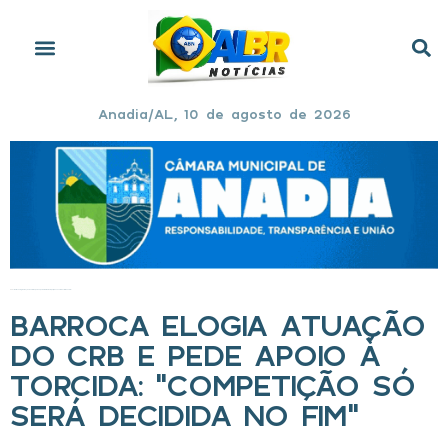
Anadia/AL, 10 de agosto de 2026
Início
»
Barroca elogia atuação do CRB e pede apoio à torcida: “Competição só será decidida no fim”
BARROCA ELOGIA ATUAÇÃO
DO CRB E PEDE APOIO À
TORCIDA: “COMPETIÇÃO SÓ
SERÁ DECIDIDA NO FIM”