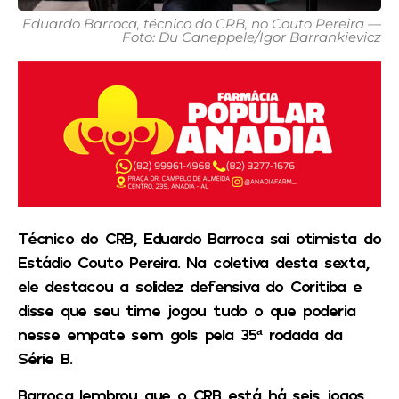
Eduardo Barroca, técnico do CRB, no Couto Pereira —
Foto: Du Caneppele/Igor Barrankievicz
Técnico do CRB, Eduardo Barroca sai otimista do
Estádio Couto Pereira. Na coletiva desta sexta,
ele destacou a solidez defensiva do Coritiba e
disse que seu time jogou tudo o que poderia
nesse empate sem gols pela 35ª rodada da
Série B.
Barroca lembrou que o CRB está há seis jogos