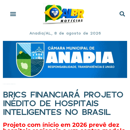
Anadia/AL, 8 de agosto de 2026
Início
»
BRICS financiará projeto inédito de hospitais inteligentes no Brasil
BRICS FINANCIARÁ PROJETO
INÉDITO DE HOSPITAIS
INTELIGENTES NO BRASIL
Projeto com ínicio em 2026 prevê dez