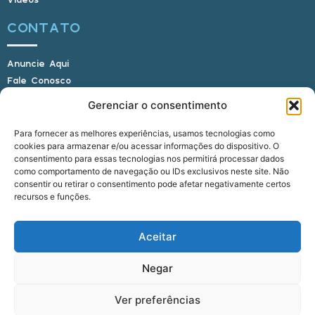
CONTATO
Anuncie Aqui
Fale Conosco
Internauta, envie sua foto
Gerenciar o consentimento
Para fornecer as melhores experiências, usamos tecnologias como
cookies para armazenar e/ou acessar informações do dispositivo. O
E-mail: alagoasbrasilnoticias@gmail.com
consentimento para essas tecnologias nos permitirá processar dados
Telefone: (82) 9 9691-0391 (Whatsapp)
como comportamento de navegação ou IDs exclusivos neste site. Não
Responsável Técnico: Crysthyan Carlos
consentir ou retirar o consentimento pode afetar negativamente certos
Rua do Sau - Centro - Anadia - AL - CEP:
recursos e funções.
57660-000
Aceitar
© 2022 - 2026 Alagoas Brasil Notícias. Todos os
Negar
direitos reservados.
Ver preferências
five
agência