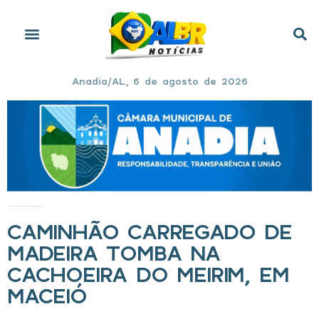
Anadia/AL, 6 de agosto de 2026
Início
»
Caminhão carregado de madeira tomba na Cachoeira do Meirim, em Maceió
CAMINHÃO CARREGADO DE
MADEIRA TOMBA NA
CACHOEIRA DO MEIRIM, EM
MACEIÓ