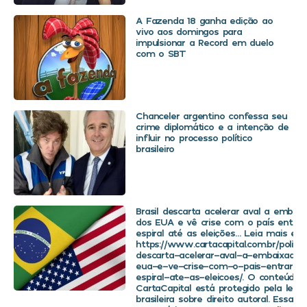
A Fazenda 18 ganha edição ao
vivo aos domingos para
impulsionar a Record em duelo
com o SBT
Chanceler argentino confessa seu
crime diplomático e a intenção de
influir no processo político
brasileiro
Brasil descarta acelerar aval a embaix
dos EUA e vê crise com o país entra
espiral até as eleições… Leia mais em
https://www.cartacapital.com.br/politica
descarta-acelerar-aval-a-embaixador
eua-e-ve-crise-com-o-pais-entrar-
espiral-ate-as-eleicoes/. O conteúdo 
CartaCapital está protegido pela legis
brasileira sobre direito autoral. Essa d