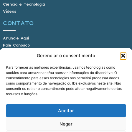
Ciência e Tecnologia
Vídeos
CONTATO
Anuncie Aqui
Fale Conosco
Internauta, envie sua foto
Gerenciar o consentimento
Para fornecer as melhores experiências, usamos tecnologias como
cookies para armazenar e/ou acessar informações do dispositivo. O
E-mail: alagoasbrasilnoticias@gmail.com
consentimento para essas tecnologias nos permitirá processar dados
Telefone: (82) 9 9691-0391 (Whatsapp)
como comportamento de navegação ou IDs exclusivos neste site. Não
Responsável Técnico: Crysthyan Carlos
consentir ou retirar o consentimento pode afetar negativamente certos
Rua do Sau - Centro - Anadia - AL - CEP:
recursos e funções.
57660-000
Aceitar
© 2022 - 2026 Alagoas Brasil Notícias. Todos os
Negar
direitos reservados.