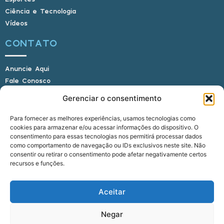
Ciência e Tecnologia
Vídeos
CONTATO
Anuncie Aqui
Fale Conosco
Internauta, envie sua foto
Gerenciar o consentimento
Para fornecer as melhores experiências, usamos tecnologias como
cookies para armazenar e/ou acessar informações do dispositivo. O
E-mail: alagoasbrasilnoticias@gmail.com
consentimento para essas tecnologias nos permitirá processar dados
Telefone: (82) 9 9691-0391 (Whatsapp)
como comportamento de navegação ou IDs exclusivos neste site. Não
Responsável Técnico: Crysthyan Carlos
consentir ou retirar o consentimento pode afetar negativamente certos
Rua do Sau - Centro - Anadia - AL - CEP:
recursos e funções.
57660-000
Aceitar
© 2022 - 2026 Alagoas Brasil Notícias. Todos os
Negar
direitos reservados.