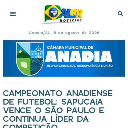
Anadia/AL, 8 de agosto de 2026
Início
»
Campeonato Anadiense de Futebol: Sapucaia vence o São Paulo e continua líder da competição
CAMPEONATO ANADIENSE
DE FUTEBOL: SAPUCAIA
VENCE O SÃO PAULO E
CONTINUA LÍDER DA
COMPETIÇÃO