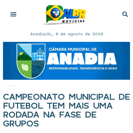
Anadia/AL, 8 de agosto de 2026
Início
»
Campeonato Municipal de Futebol tem mais uma rodada na fase de grupos
CAMPEONATO MUNICIPAL DE
FUTEBOL TEM MAIS UMA
RODADA NA FASE DE
GRUPOS