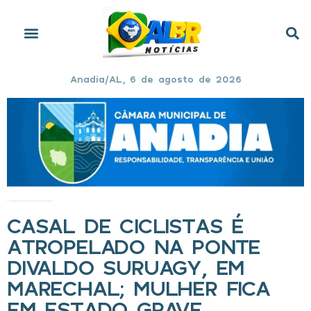
Anadia/AL, 6 de agosto de 2026
Início
»
Casal de ciclistas é atropelado na Ponte Divaldo Suruagy, em Marechal; mulher fica em estado grave
CASAL DE CICLISTAS É
ATROPELADO NA PONTE
DIVALDO SURUAGY, EM
MARECHAL; MULHER FICA
EM ESTADO GRAVE