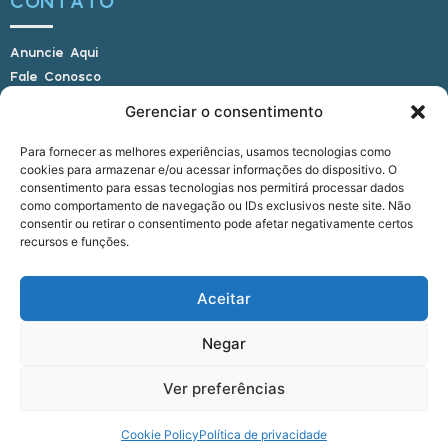
CONTATO
Anuncie Aqui
Fale Conosco
Internauta, envie sua foto
Gerenciar o consentimento
Para fornecer as melhores experiências, usamos tecnologias como
cookies para armazenar e/ou acessar informações do dispositivo. O
E-mail: alagoasbrasilnoticias@gmail.com
consentimento para essas tecnologias nos permitirá processar dados
Telefone: (82) 9 9691-0391 (Whatsapp)
como comportamento de navegação ou IDs exclusivos neste site. Não
Responsável Técnico: Crysthyan Carlos
consentir ou retirar o consentimento pode afetar negativamente certos
Rua do Sau - Centro - Anadia - AL - CEP:
recursos e funções.
57660-000
Aceitar
© 2022 - 2026 Alagoas Brasil Notícias. Todos os
Negar
direitos reservados.
Ver preferências
five
agência
Cookie Policy
Política de privacidade