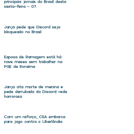
principais jornais do Brasil desta
sexta-feira – 07
Janja pede que Discord seja
bloqueado no Brasil
Esposa de Ramagem está há
nove meses sem trabalhar na
PGE de Roraima
Janja cita morte de menina e
pede derrubada do Discord: rede
horrorosa
Com um reforço, CSA embarca
para jogo contra o Uberlândia