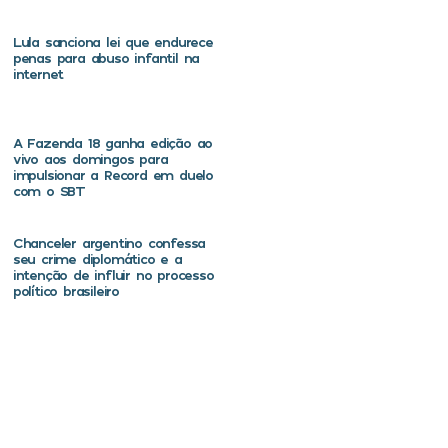
Lula sanciona lei que endurece
penas para abuso infantil na
internet
A Fazenda 18 ganha edição ao
vivo aos domingos para
impulsionar a Record em duelo
com o SBT
Chanceler argentino confessa
seu crime diplomático e a
intenção de influir no processo
político brasileiro