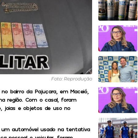
Foto: Reprodução
, no bairro da Pajuçara, em Maceió,
a região. Com o casal, foram
, joias e objetos de uso no
em um automóvel usado na tentativa
ca pessoal e veicular, foram