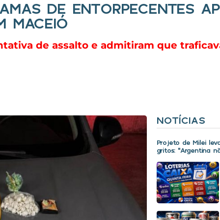
RAMAS DE ENTORPECENTES AP
M MACEIÓ
tativa de assalto e admitiram que trafica
NOTÍCIAS
Projeto de Milei le
gritos: “Argentina 