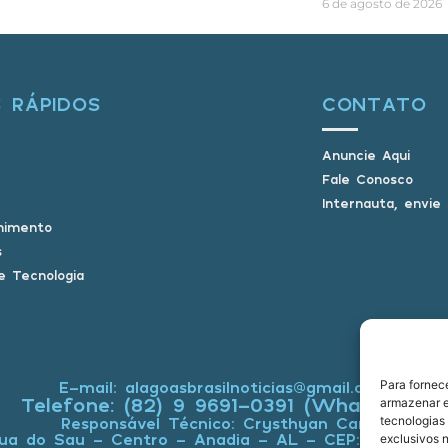
6 de agosto de 2026
S RÁPIDOS
CONTATO
Anuncie Aqui
Fale Conosco
Internauta, envie
nimento
s
e Tecnologia
Para fornec
E-mail: alagoasbrasilnoticias@gmail.com
Telefone: (82) 9 9691-0391 (Whatsapp)
armazenar e
tecnologias
Responsável Técnico: Crysthyan Carlos
ua do Sau - Centro - Anadia - AL - CEP: 57660-0
exclusivos n