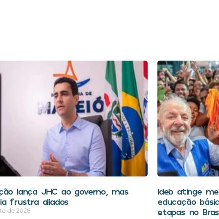
ção lança JHC ao governo, mas
Ideb atinge mel
a frustra aliados
educação bási
etapas no Brasi
to de 2026