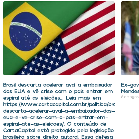
Brasil descarta acelerar aval a embaixador
Ex-gov
dos EUA e vê crise com o país entrar em
Mendes
espiral até as eleições… Leia mais em
6 de agos
https://www.cartacapital.com.br/politica/brasil-
descarta-acelerar-aval-a-embaixador-dos-
eua-e-ve-crise-com-o-pais-entrar-em-
espiral-ate-as-eleicoes/. O conteúdo de
CartaCapital está protegido pela legislação
brasileira sobre direito autoral. Essa defesa