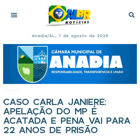
Anadia/AL, 7 de agosto de 2026
Início
»
Caso Carla Janiere: apelação do MP é acatada e pena vai para 22 anos de prisão
CASO CARLA JANIERE:
APELAÇÃO DO MP É
ACATADA E PENA VAI PARA
22 ANOS DE PRISÃO