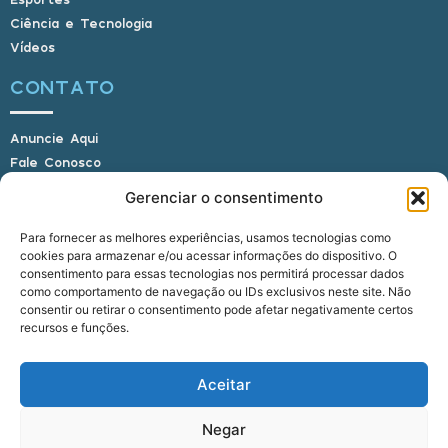
Ciência e Tecnologia
Vídeos
CONTATO
Anuncie Aqui
Fale Conosco
Internauta, envie sua foto
Gerenciar o consentimento
Para fornecer as melhores experiências, usamos tecnologias como
cookies para armazenar e/ou acessar informações do dispositivo. O
E-mail: alagoasbrasilnoticias@gmail.com
consentimento para essas tecnologias nos permitirá processar dados
Telefone: (82) 9 9691-0391 (Whatsapp)
como comportamento de navegação ou IDs exclusivos neste site. Não
Responsável Técnico: Crysthyan Carlos
consentir ou retirar o consentimento pode afetar negativamente certos
Rua do Sau - Centro - Anadia - AL - CEP:
recursos e funções.
57660-000
Aceitar
© 2022 - 2026 Alagoas Brasil Notícias. Todos os
Negar
direitos reservados.