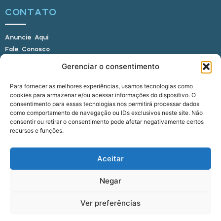
CONTATO
Anuncie Aqui
Fale Conosco
Internauta, envie sua foto
Gerenciar o consentimento
Para fornecer as melhores experiências, usamos tecnologias como
cookies para armazenar e/ou acessar informações do dispositivo. O
E-mail: alagoasbrasilnoticias@gmail.com
consentimento para essas tecnologias nos permitirá processar dados
Telefone: (82) 9 9691-0391 (Whatsapp)
como comportamento de navegação ou IDs exclusivos neste site. Não
Responsável Técnico: Crysthyan Carlos
consentir ou retirar o consentimento pode afetar negativamente certos
Rua do Sau - Centro - Anadia - AL - CEP:
recursos e funções.
57660-000
Aceitar
© 2022 - 2026 Alagoas Brasil Notícias. Todos os
Negar
direitos reservados.
Ver preferências
five
agência